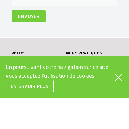
VÉLOS
INFOS PRATIQUES
CARGOS
SUBVENTIONS VÉLOS
En poursuivant votre navigation sur ce site,
ÉLECTRIQUES
RAPIDES
LÉGISLATION VÉLOS
vous acceptez l’utilisation de cookies.
URBAINS
ÉLECTRIQUES
VTT
EN SAVOIR PLUS
MODES D’EMPLOI
ROUTE/GRAVEL
VÉLOS ÉLECTRIQUES
ENFANTS/JUNIORS
BONS CADEAUX
CONDITIONS
GÉNÉRALES DE VENTE
RECYCLAGE DES
BATTERIES