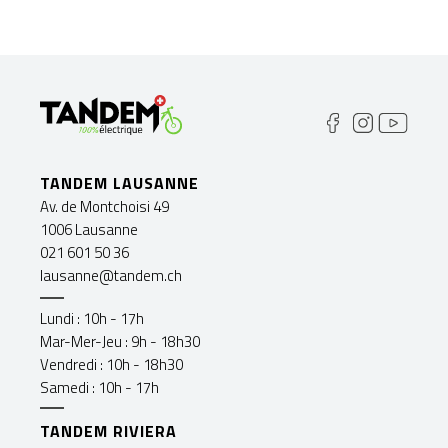
Carlos Pereira
Igor Guerra
Formateur
Responsable Atelier
Expert Mécanicien
Lausanne
TANDEM LAUSANNE
Expert Mécanicien
Av. de Montchoisi 49
1006 Lausanne
021 601 50 36
lausanne@tandem.ch
Lundi : 10h - 17h
Mar-Mer-Jeu : 9h - 18h30
Vendredi : 10h - 18h30
Samedi : 10h - 17h
TANDEM RIVIERA
Cyril Gross
Nicola Palazzo