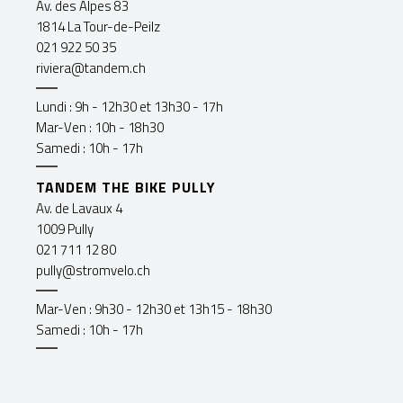
Av. des Alpes 83
Gestionnaire du
Mécanicien et
1814 La Tour-de-Peilz
stock
conseiller de vente
021 922 50 35
Conseiller de vente
riviera@tandem.ch
Lundi : 9h - 12h30 et 13h30 - 17h
Mar-Ven : 10h - 18h30
Samedi : 10h - 17h
TANDEM THE BIKE PULLY
Av. de Lavaux 4
1009 Pully
021 711 12 80
Lionel Monachon
Rodrigo
pully@stromvelo.ch
Castellanos
Responsable
Responsable Atelier
Lausanne
Mar-Ven : 9h30 - 12h30 et 13h15 - 18h30
Riviera
Samedi : 10h - 17h
Conseiller de vente
Mécanicien