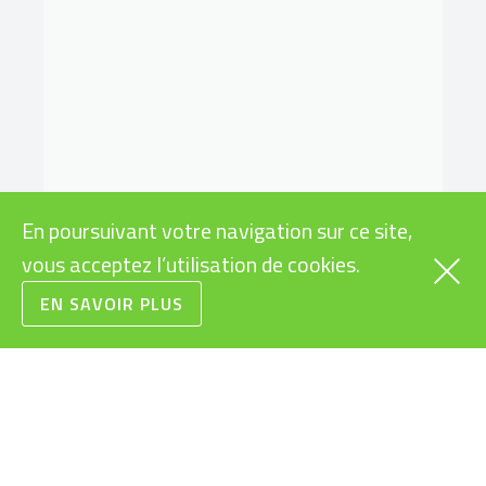
Thibaut Aupetit
Samuel Bettex
Conseiller de vente
Apprenti mécanicien
Responsable
(2ème année)
partenaires mobilité
entreprise
En poursuivant votre navigation sur ce site,
vous acceptez l’utilisation de cookies.
EN SAVOIR PLUS
Mathieu Touzard
Mécanicien
Conseiller de vente