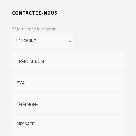
CONTACTEZ-NOUS
Sélectionnez le magasin
Alizé Zila
Zénon Mermoud
Conseillère de vente
Mécanicien diplômé,
Responsable
formé chez TANDEM
Softgoods