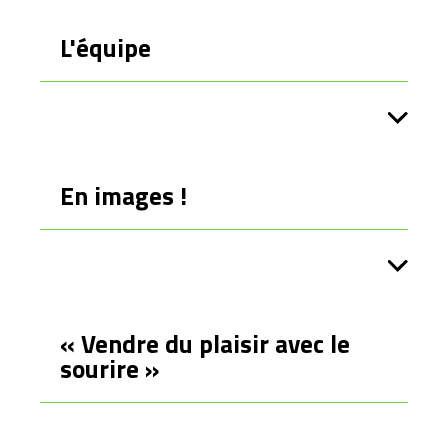
L'équipe
En images !
Maxime Kroemer
Léonard Farine
Directeur Tandem
Co-fondateur
« Vendre du plaisir avec le
Responsable Riviera
sourire »